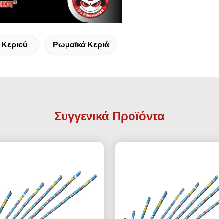
 Κεριού
Ρωμαϊκά Κεριά
Συγγενικά Προϊόντα