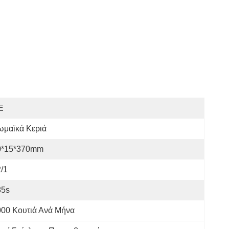
E
ωμαϊκά Κεριά
0*15*370mm
/1
85s
000 Κουτιά Ανά Μήνα