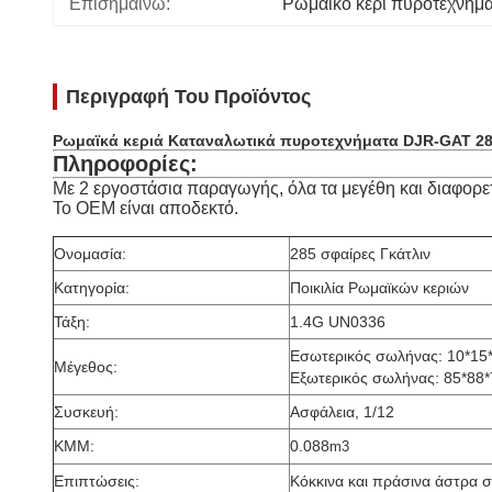
Επισημαίνω:
Ρωμαϊκό κερί πυροτεχνήμ
Περιγραφή Του Προϊόντος
Ρωμαϊκά κεριά Καταναλωτικά πυροτεχνήματα DJR-GAT 285
Πληροφορίες:
Με 2 εργοστάσια παραγωγής, όλα τα μεγέθη και διαφορετι
Το OEM είναι αποδεκτό.
Ονομασία:
285 σφαίρες Γκάτλιν
Κατηγορία:
Ποικιλία Ρωμαϊκών κεριών
Τάξη:
1.4G UN0336
Εσωτερικός σωλήνας: 10*1
Μέγεθος:
Εξωτερικός σωλήνας: 85*8
Συσκευή:
Ασφάλεια, 1/12
ΚΜΜ:
0.088
m3
Επιπτώσεις:
Κόκκινα και πράσινα άστρα 