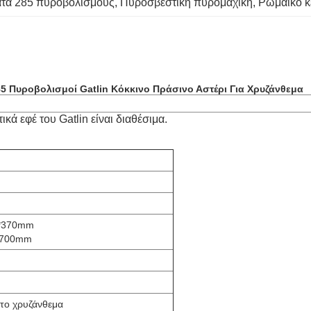
ατα 285 πυροβολισμούς
, 
Πυροσβεστική πυρομαχική
, 
Ρωμαϊκό κ
 Πυροβολισμοί Gatlin Κόκκινο Πράσινο Αστέρι Για Χρυζάνθεμα
κά εφέ του Gatlin είναι διαθέσιμα.
5*370mm
8*700mm
στο χρυζάνθεμα