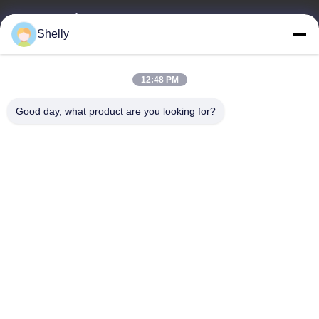
Ηλεκτρονικό
Shelly
shelly@lydajigroup.com
12:48 PM
Η διεύθυνσή μας
Good day, what product are you looking for?
Διεύθυνση
Ομάδα QIAOTOU, χωριό SANHESHUI, πόλη GAOPING,
LIUYANG, CHANGSHA, HUNAN
Τηλεφώνημα
+86 13787000619
Πολιτική απορρήτου
|
Sitemap
Κίνα Καλή ποιότητα πυροτεχνήματα καταναλωτικών κέικ